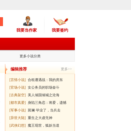
我要当作家
我要签约
更多小说分类
编辑推荐
更多>>
[
言情小说
]
合租遭遇战：我的房东
[
官场小说
]
女公务员的职场奋斗
[
古典架空
]
美人倾国倾城之沧海
头
[
都市真爱
]
身陷三角恋：将爱，遗憾
[
军事小说
]
斑斓·毕业了，当兵去
[
异世大陆
]
重生之大虚无神
五
[
武侠幻想
]
魔王现世，狐妖当道