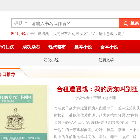
标题
热门小说：
合租遭遇战：我的房东叫别扭
天才宝宝：这个总裁我要了
奇幻仙侠
成功励志
现代都市
推荐小说
全本小说
幻侠小说
短篇文学
今日推荐
合租遭遇战：我的房东叫别扭
小说作者：宝卿（赵大咪）
奇葩女子赵大咪遭遇原房东翻番涨价，差点流落街
时捡到一处低价优质房源。赵大咪携精分男宠“你妈
贵姓”强势入住后，发现此房是名副其实的“凶宅”！
一起住的房东李程面黑、心冷、腹黑、别扭，三不
时来借住的泡泡雌雄同体，嚣张、毒舌、傲娇、跋