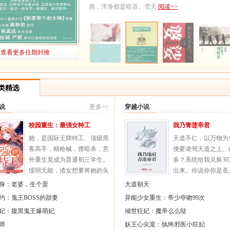
扈，浑身都是暗器。雪天
阅读>>
查看更多往期封推
类精选
说
更多>>
穿越小说
校园重生：最强女特工
我乃青莲帝君
她，是国际王牌特工、顶级黑
天道不仁，以万物为
客高手，精枪械，擅暗杀，意
便要凌驾天道之上。
外重生竟成为普通初三学生。
多？系统给我兑换3
懦弱无能，渣女想要将她的头
出来。你说你你是圣
摁进厕所粪坑里？
八戒去让他知道什么
身：老婆，生个蛋
大道朝天
赌鬼父亲，借了高利贷被追着
你说你是斗战圣佛？
约：鬼王BOSS的甜妻
异能少女重生：帝少夺吻99次
要债？
我只知道齐天大圣！
妃：腹黑鬼王爆萌妃
倾世狂妃：魔帝么么哒
还有家里跟着的一群极品亲
战胜佛！
师
戚。
妖王心尖宠：纨绔邪医小狂妃
阅读>>