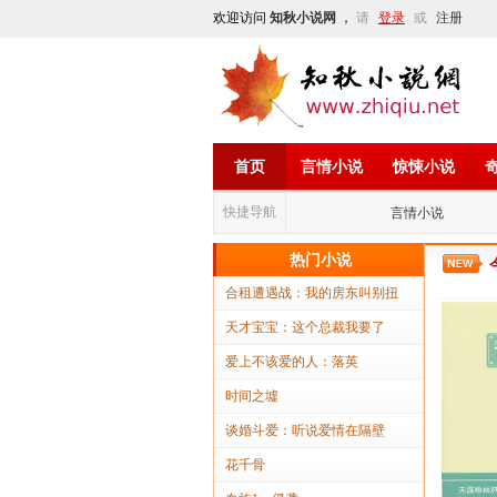
欢迎访问
知秋小说网
，
请
登录
或
注册
首页
言情小说
惊悚小说
快捷导航
言情小说
热门小说
合租遭遇战：我的房东叫别扭
天才宝宝：这个总裁我要了
爱上不该爱的人：落英
时间之墟
谈婚斗爱：听说爱情在隔壁
花千骨