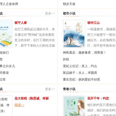
重生而来的云笺扶额冷笑：想
理人之改命师
独步天途
知道死字怎么写吗！
说
她风华归来，高调回击，人若
更多>>
都市小说
欺我，绝杀！
留守人家
谁许江山
PS:爽文、虐渣、打脸、女强
在打工潮风起云涌的今天，本
一纸退婚书，满城谣
男强，1V1绝对身心干净，不
文通过对“野鸡岭”这具有典型
府三小姐楚宁一朝沦
信你拿肥皂擦刷子刮刮看！顺
意义的乡村，在打工潮的冲击
她以为，从此海阔天
便按按右下角收藏一下哈！
下，留守下来的人们的生活描
行，却不想半路杀出
阅读>>
写，反应一个普遍的社会现
子玉。他们昔日因误
娃娃们
神医凰后：傲娇暴君，强势宠！
实，人们为了找钱，盲目的在
今朝因困境相伴，客
堡
折枝
外打工，忽视了亲情，忽视了
沙漠携手、朝堂密谋
事之白女儿
宠妃上位记：皇上，约么
土生土长的家园，或许带来的
一生渴望自由，却因
疙瘩庙
是得不偿失。
阅读>>
医品娘子：夫人，求圆房
谜，囿于朝堂；渴望
不知并肩之人是否就
尘世
重生宫妃：朕的爱妃不好惹
人？
阅读>>
说
更多>>
青春小说
远大前程（陈思诚、佟丽
花开千年：约定
娅主演）
阅读>>
他们的约定只需他们
就好，他们的欢乐时
一起度过，还有谁还