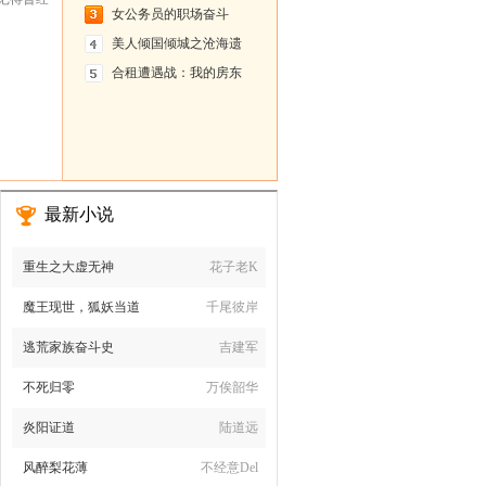
女公务员的职场奋斗
史：婆娑
美人倾国倾城之沧海遗
珠
合租遭遇战：我的房东
叫别扭
最新小说
重生之大虚无神
花子老K
魔王现世，狐妖当道
千尾彼岸
逃荒家族奋斗史
吉建军
不死归零
万俟韶华
炎阳证道
陆道远
风醉梨花薄
不经意Del