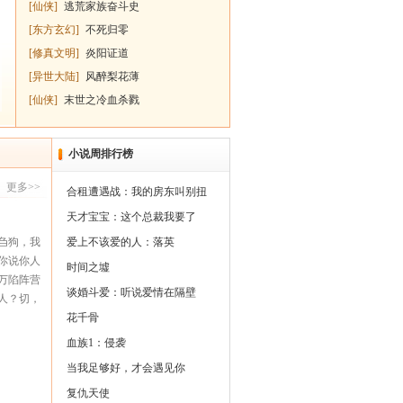
[
仙侠
]
逃荒家族奋斗史
[
东方玄幻
]
不死归零
[
修真文明
]
炎阳证道
[
异世大陆
]
风醉梨花薄
[
仙侠
]
末世之冷血杀戮
小说周排行榜
更多>>
合租遭遇战：我的房东叫别扭
天才宝宝：这个总裁我要了
刍狗，我
爱上不该爱的人：落英
你说你人
时间之墟
0万陷阵营
谈婚斗爱：听说爱情在隔壁
人？切，
是圣人。
花千骨
对不起，
血族1：侵袭
不认得斗
当我足够好，才会遇见你
复仇天使