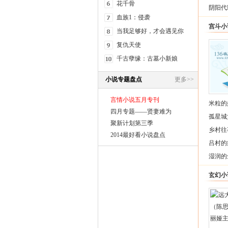
花千骨
阴阳代
血族1：侵袭
宫斗小
当我足够好，才会遇见你
复仇天使
千古孽缘：古墓小新娘
小说专题盘点
更多>>
言情小说五月专刊
米粒的
四月专题——贤妻难为
孤星城
聚新计划第三季
乡村往
2014最好看小说盘点
吕村的
湿润的
玄幻小