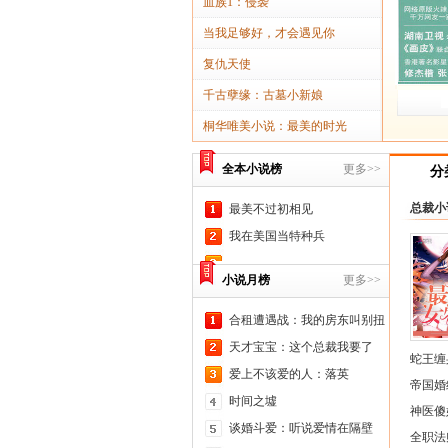
血族1：侵袭
当我足够好，才会遇见你
复仇天使
千古孽缘：古墓小新娘
桐华唯美小说：最美的时光
全本小说榜
更多>>
分
总裁小
最美不过初相见
我在美国当特种兵
小说月榜
更多>>
合租遭遇战：我的房东叫别扭
天才宝宝：这个总裁我要了
蛇王缠
爱上不该爱的人：落英
帝国婚
时间之墟
神医傻
谈婚斗爱：听说爱情在隔壁
全职法