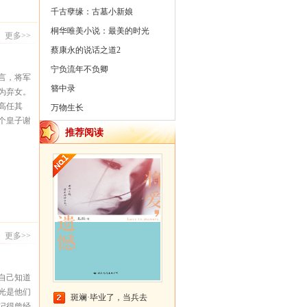
千古孽缘：古墓小新娘
桐华唯美小说：最美的时光
更多>>
蔡康永的说话之道2
宁负流年不负卿
言，将军
簪中录
为弃女。
高任其
万物生长
个皇子谢
推荐阅读
会结怨，
栈厮斗、
……楚宁
身世之
被爱，却
是她的良
更多>>
自己知道
光是他们
斑斓·毕业了，当兵去
记得曾经