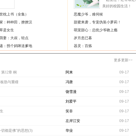
美好的校园生活！
阅读>>
世枕上书（全集）
恶魔少爷，难伺候
家：种种田，撩撩汉
甜蜜来袭，专宠伪装小萝莉！
草是女生
萌宠甜心：总统少爷吻上瘾
萌妻：大叔，轻点
岁月忽已暮
递：拐个妈咪送爹地
器灵：百炼
更多更新>>
第12章 桐
阿来
09-17
章 板肋与重瞳
冯唐
09-17
饶雪漫
09-17
刘爱平
09-17
新生
笑非
09-17
左岸江安
09-17
“一切都是佛”的思想(3)
华业
09-17