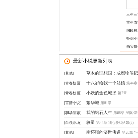
三生三
重生农
国民校
扑倒小
萌宝快
最新小说更新列表
草木的理想国：成都物候记
[
其他
]
十八岁给我一个姑娘
[
青春校园
]
第44
小妖的金色城堡
[
青春校园
]
第7章
繁华城
[
言情小说
]
第81章
我的钻石人生
[
职场励志
]
第68章 涅槃·
较量
[
白领职场
]
第44章 我心爱G姑娘(2)
南怀瑾的济世佛道
[
其他
]
第26章 