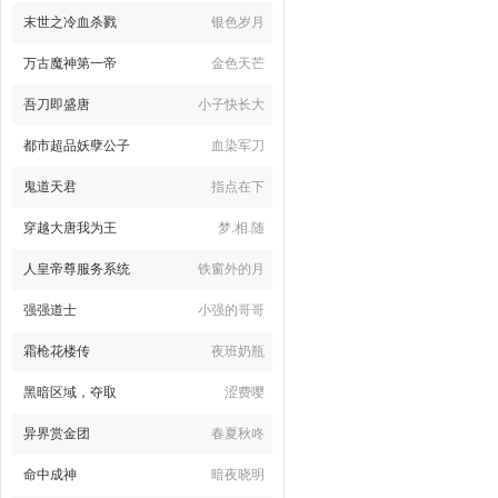
末世之冷血杀戮
银色岁月
万古魔神第一帝
金色天芒
吾刀即盛唐
小子快长大
都市超品妖孽公子
血染军刀
鬼道天君
指点在下
穿越大唐我为王
梦.相.随
人皇帝尊服务系统
铁窗外的月
强强道士
小强的哥哥
霜枪花楼传
夜班奶瓶
黑暗区域，夺取
涩费嘤
异界赏金团
春夏秋咚
命中成神
暗夜晓明