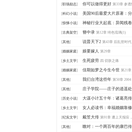
你可以做得更好
[
职场励志
]
第33章 参透
美国90后最爱大片原著：
[
科幻小说
]
神秘行业大起底：异闻残卷
[
惊悚小说
]
簪中录
[
古典架空
]
第12章 绮色琉璃(1)
说晋天下2
[
其他
]
第43章 后乱世时代 (
娘要嫁人
[
婚姻家庭
]
第29章
生死疲劳
[
乡土文学
]
四 切肤之痛
佳期如梦之今生今世
[
婚姻家庭
]
第21章
我们台湾这些年
[
其他
]
第50章 2004 
庄子学院——庄子的逍遥处
[
其他
]
大谋小计五十年：诸葛亮传
[
历史小说
]
女人必读书：幸福婚姻靠修
[
乡土文学
]
舍弃(1)
戴笠大传
[
纪实文学
]
第91章 遭上天报应
瞻对：一个两百年的康巴传
[
其他
]