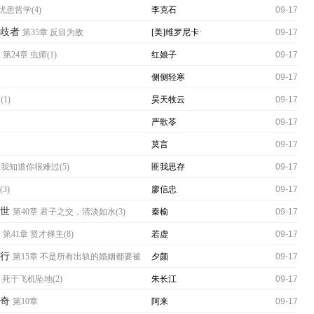
忧患哲学(4)
李克石
09-17
分歧者
第35章 反目为敌
[美]维罗尼卡·
09-17
罗斯
第24章 虫师(1)
红娘子
09-17
侧侧轻寒
09-17
1)
昊天牧云
09-17
严歌苓
09-17
莫言
09-17
 我知道你很难过(5)
匪我思存
09-17
(3)
廖信忠
09-17
世
第40章 君子之交，清淡如水(3)
秦榆
09-17
第41章 贤才择主(8)
若虚
09-17
行
第15章 不是所有出轨的婚姻都要被
夕颜
09-17
，死于飞机坠地(2)
朱长江
09-17
奇
第10章
阿来
09-17